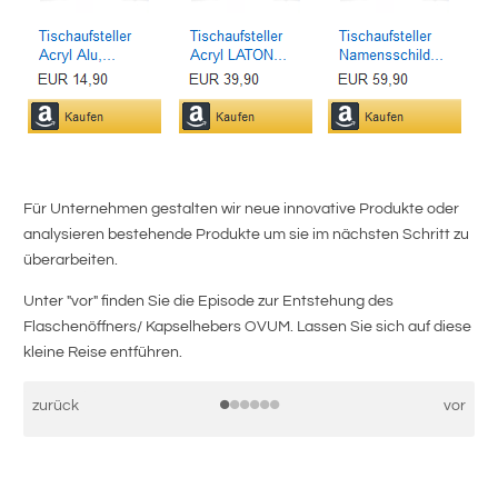
Tis
m
Tis
kon
bri
Fla
Für Unternehmen gestalten wir neue innovative Produkte oder
analysieren bestehende Produkte um sie im nächsten Schritt zu
überarbeiten.
Unter "vor" finden Sie die Episode zur Entstehung des
Flaschenöffners/ Kapselhebers OVUM. Lassen Sie sich auf diese
kleine Reise entführen.
•
•
•
•
•
•
zurück
vor