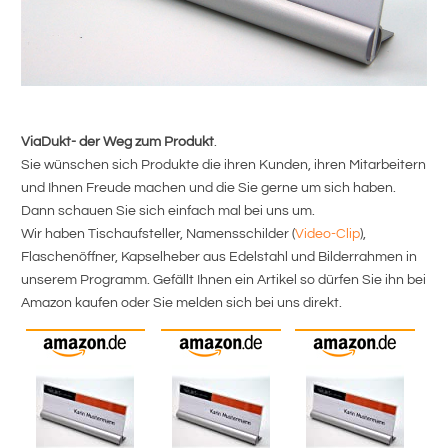
Tis
F
F
F
ViaDukt- der Weg zum Produkt
.
O
Sie wünschen sich Produkte die ihren Kunden, ihren Mitarbeitern
ten
Via
und Ihnen Freude machen und die Sie gerne um sich haben.
 mm
ihr
Dann schauen Sie sich einfach mal bei uns um.
e
die
Wir haben Tischaufsteller, Namensschilder (
Video-Clip
),
bei
Flaschenöffner, Kapselheber aus Edelstahl und Bilderrahmen in
e
Cli
unserem Programm. Gefällt Ihnen ein Artikel so dürfen Sie ihn bei
rd
Bil
Amazon kaufen oder Sie melden sich bei uns direkt.
dür
In 
te
5er
tige
und
er
ns